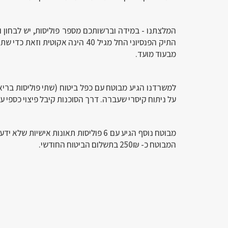
המלצתנו - במידה וברשותכם מספר פוליסות, יש לבחון 
התיק הפנסיוני החל מגיל 40 הינה א
מבעוד מועד.
למשרדנו הגיע מבוטח עם כפל ביטוח (שתי פוליסות בריאו
על ניתוח קיסרי שעברה. דרך הסוכנות קיבל פיצוי כספי ע"ס 4000₪ ולאחר התביעה בוטלה פוליסת בריאות
מבוטח נוסף הגיע עם 6 פוליסות תאונות א
המבוטח כ- 250₪ בתשלום הביטוח החודשי.