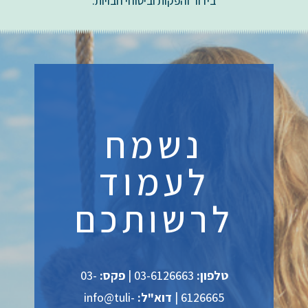
בידור והפקות וביטוחי חבויות.
נשמח
לעמוד
לרשותכם
טלפון:
03-6126663 |
פקס:
03-
6126665 |
דוא"ל:
info@tuli-