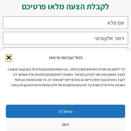
לקבלת הצעה מלאו פרטיכם
ניהול העדפות פרטיות
קראתי ואני מאשר/ת את
תקנון הפרטיות
כדי לספק את חוויית השימוש הטובה ביותר, אנו משתמשים בטכנולוגיות כגון קובצי Cookie
לצורך אחסון ו/או גישה למידע במכשיר. הסכמה לשימוש בטכנולוגיות אלו תאפשר לנו
שליחה
לעבד נתונים כגון דפוסי גלישה או מזהים ייחודיים באתר זה. אי-מתן הסכמה או ביטול
הסכמה עלולים להשפיע על זמינותם ותפקודם של חלק מהשירותים והפונקציות באתר.
מאשר/ת
דחה