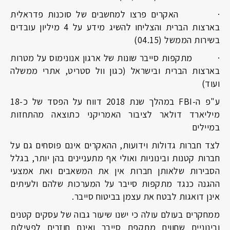
·
האקרים פרצו למחשבים של סוכנות פדראלית
בארצות הברית והצליחו להשיג מידע על 4 מיליון עובדים
בשירות הממשל (04.15)
·
מתקפות סייבר שונות של ארגון אנונימוס על מטרות
בארצות הברית ובישראל (כגון וול סטריט, אתרי ממשלה
ועוד)
ע"פ ה-
FBI
במהלך שנת 2018 דווח על הפסד של כ-18
מיליארד דולאר לציבור האמריקני כתוצאה מהתחזות
במיילים
לצד חברות גדולות וידועות, ההאקרים אינם פוסחים גם על
חברות קטנות ובינוניות ואולי אף מתעניינים בהן יותר, בגלל
הסבירות שלאותן חברות אין את המשאבים ואת אמצעי
ההגנה כנגד מתקפות סייבר על המערכות שלהם ולעיתים
אינן דואגות לבטח את עצמן בביטוח סייבר.
ממחקרים בעולם עולה כי ישנו שיעור גבוה של עסקים קטנים
ובינוניים שחווים מתקפת סייבר ואינם חוזרים לפעילות