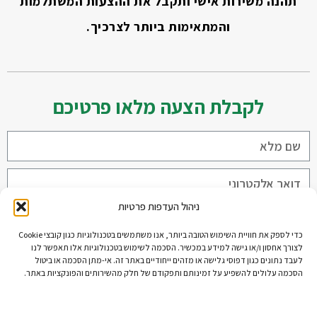
תהנה משירות אישי ותקבל את ההצעות המשתלמות
והמתאימות ביותר לצרכיך.
לקבלת הצעה מלאו פרטיכם
ניהול העדפות פרטיות
כדי לספק את חוויית השימוש הטובה ביותר, אנו משתמשים בטכנולוגיות כגון קובצי Cookie
לצורך אחסון ו/או גישה למידע במכשיר. הסכמה לשימוש בטכנולוגיות אלו תאפשר לנו
שליחה
לעבד נתונים כגון דפוסי גלישה או מזהים ייחודיים באתר זה. אי-מתן הסכמה או ביטול
הסכמה עלולים להשפיע על זמינותם ותפקודם של חלק מהשירותים והפונקציות באתר.