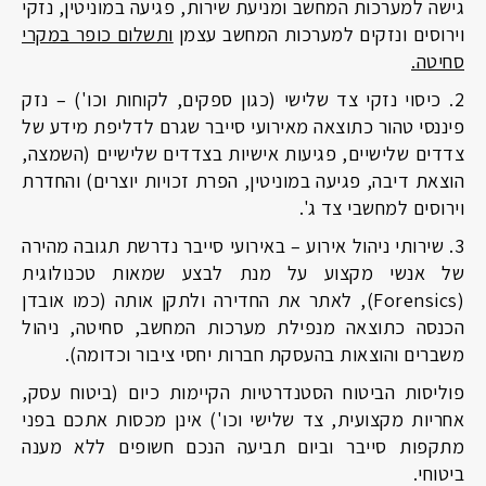
גישה למערכות המחשב ומניעת שירות, פגיעה במוניטין, נזקי
וירוסים ונזקים למערכות המחשב עצמן
ותשלום כופר במקרי
סחיטה.
2. כיסוי נזקי צד שלישי (כגון ספקים, לקוחות וכו') – נזק
פיננסי טהור כתוצאה מאירועי סייבר שגרם לדליפת מידע של
צדדים שלישיים, פגיעות אישיות בצדדים שלישיים (השמצה,
הוצאת דיבה, פגיעה במוניטין, הפרת זכויות יוצרים) והחדרת
וירוסים למחשבי צד ג'.
3. שירותי ניהול אירוע – באירועי סייבר נדרשת תגובה מהירה
של אנשי מקצוע על מנת לבצע שמאות טכנולוגית
(
Forensics
), לאתר את החדירה ולתקן אותה (כמו אובדן
הכנסה כתוצאה מנפילת מערכות המחשב, סחיטה, ניהול
משברים והוצאות בהעסקת חברות יחסי ציבור וכדומה).
פוליסות הביטוח הסטנדרטיות הקיימות כיום (ביטוח עסק,
אחריות מקצועית, צד שלישי וכו') אינן מכסות אתכם בפני
מתקפות סייבר וביום תביעה הנכם חשופים ללא מענה
ביטוחי.