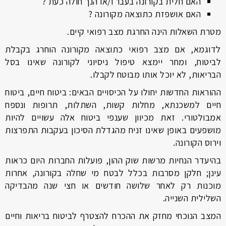
האם חלית בקורונה בעבר ו/או הנך חולה כעת ?
האם אושפזת כתוצאה מקורונה ?
מטרת השאלות הינה החרגת מצב רפואי קיים.
לדוגמא, אם מצב רפואי כתוצאה מקורונה הוחרג בקבלת
לביטוח, ומחר יימצא טיפול ניסיוני לקורונה שאינו בסל
הבריאות, לא יוכל אותו מבוטח לקבלו.
ההוראות החדשות יחולו על הכיסויים הבאים: ביטוח חיים, ביטוח
חיים למשכנתא, מחלות קשות, השתלות, תרופות ונספח
אמבולטורי. זאת מכיוון שענפי ביטוח אלה עשויים להיות
מושפעים באופן שאינו זניח מהגדלת הסיכון בעקבות התפרצות
וירוס הקורונה.
בהיעדר הנחיות מרשות שוק ההון, פועלות החברות היום כראות
עינן; חלקן מסרבות בכלל לבטח מי שחלה בקורונה, אחרות
מוכנות רק לאחר שלושה חודשים או חצי שנה מהבדיקה
השלילית השנייה.
המצב הנוכחי מחזק את ההכרח להצטרף לביטוח בריאות וחיים