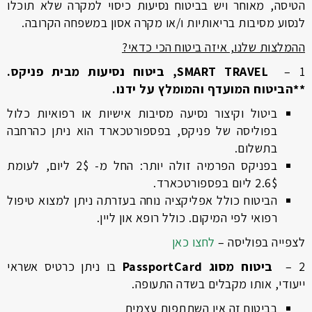
הטיסה, מאוחר ויש בביטוח נסיעות כיסוי למקרה שלא תוכלו
לנסוע מסיבות בריאותיות ו/או מקרה אסון במשפחה הקרובה.
ההמלצות שלנו, איזה ביטוח הכי כדאי?
1 –
SMART TRAVEL
, ביטוח נסיעות מבית פניקס.
**הביטוח המועדף והמומלץ על ידנו.
ביטול וקיצור נסיעה מסיבות אישיות או רפואיות כלול
בפוליסה של פניקס, בפספורטכארד הוא ניתן כהרחבה
בתשלום.
בפניקס הפרמיה זולה יותר: החל מ- 2$ ליום, לעומת
2.6$ ליום בפספורטכארד.
הביטוח כולל אפליקציה נוחה בעזרתה ניתן למצוא טיפול
רפואי לפי המיקום. כולל רופא און ליין.
לצפייה בפוליסה –
לחצו כאן
2 –
ביטוח מסוג
PassportCard
בו ניתן כרטיס אשראי
ייעודי, אותו מקבלים בשדה התעופה.
בביטוח זה אין השתתפות עצמית