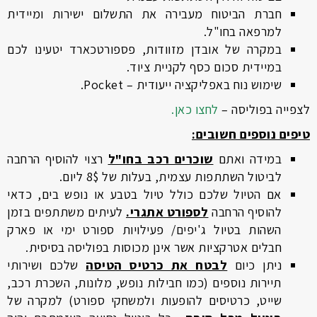
חברת הביטוח מעבירה את התשלום ישירות ומיידית
למרפאה בחו"ל.
במקרה של אובדן מזוודות, פספורטכארד יטעינו לכם
במיידית סכום כסף לקניית ציוד.
שימוש נוח באפליקציה ייעודית – Pocket.
לצפייה בפוליסה –
לחצו כאן.
טיפים נוספים חשובים:
במידה ואתם
שוכרים רכב בחו"ל
רצוי להוסיף הרחבה
לביטול השתתפות עצמית, בעלות של 8$ ליום.
אם הטיול שלכם כולל טיול בטבע או נופש בים, כדאי
להוסיף הרחבה
לספורט אתגרי.
לעיתים משתתפים בזמן
השהות בטיול ג'יפים/ פעילויות ספורט ימי או פארק
חבלים אטרקציות אשר אינן מכוסות בפוליסה בסיסית.
ניתן כיום
לבטח את כרטיס הטיסה
שלכם ושירותי
תיירות נוספים (כמו חבילות נופש, מלונות, השכרת רכב,
שייט, כרטיסים להופעות ולמשחקי ספורט) למקרה של