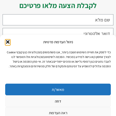
לקבלת הצעה מלאו פרטיכם
ניהול העדפות פרטיות
כדי לספק את חוויית השימוש הטובה ביותר, אנו משתמשים בטכנולוגיות כגון קובצי Cookie
לצורך אחסון ו/או גישה למידע במכשיר. הסכמה לשימוש בטכנולוגיות אלו תאפשר לנו
שליחה
לעבד נתונים כגון דפוסי גלישה או מזהים ייחודיים באתר זה. אי-מתן הסכמה או ביטול
הסכמה עלולים להשפיע על זמינותם ותפקודם של חלק מהשירותים והפונקציות באתר.
מאשר/ת
דחה
ראה העדפות