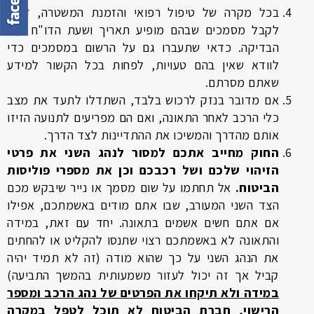
בכל מקרה של טיפול רפואי והזמנת המשטרה, דאגו
לקבל מסמכים שבהם מופיע תאריך ושעת הדו"ח ו/או
הבדיקה. כדאי שתעברו גם על הרשום במסמכים כדי
לוודא שאין בהם טעויות, לפחות בכל הקשור למידע
שאתם מסרתם.
אם מדובר בנזק לרכוש בלבד, השתדלו לתעד את מצב
כלי הרכב לאחר התאונה, ואם הם מפריעים לתנועה הזיזו
אותם מהדרך והמשיכו את ההתדיינות לצד הדרך.
החוק מחייב אתכם למסור לנהג השני את פרטי
הזיהוי שלכם ושל רכבכם וכן את מספרי פוליסות
הביטוח.
אל תחתמו על שום מסמך או נייר שיבקש מכם
הצד השני המעורב, שבו אתם מודים באשמתכם, אפילו
אם אתם חשים אשמים בתאונה. יחד עם זאת, במידה
והתאונה לא באשמתכם רצוי שתנסו להקליט או להחתים
את הנהג השני על כך שהוא מודה (זה לא תמיד יהיה
קביל אך זה יכול לעזור משמעותית בהמשך התביעה)
במידה ולא תיקחו את הפרטים של נהג הרכב ומספר
הרישוי, חברת הביטוח לא תוכל לטפל במקרה