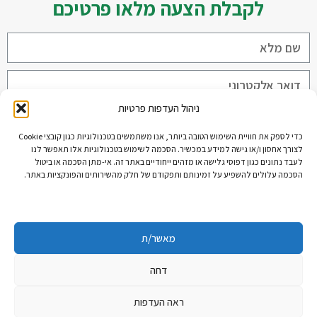
לקבלת הצעה מלאו פרטיכם
ניהול העדפות פרטיות
כדי לספק את חוויית השימוש הטובה ביותר, אנו משתמשים בטכנולוגיות כגון קובצי Cookie
לצורך אחסון ו/או גישה למידע במכשיר. הסכמה לשימוש בטכנולוגיות אלו תאפשר לנו
שליחה
לעבד נתונים כגון דפוסי גלישה או מזהים ייחודיים באתר זה. אי-מתן הסכמה או ביטול
הסכמה עלולים להשפיע על זמינותם ותפקודם של חלק מהשירותים והפונקציות באתר.
מאשר/ת
דחה
ראה העדפות
האתר נבנה על ידי פסגות פתרונות מחשוב
שירותי מחשוב לסוכני ביטוח