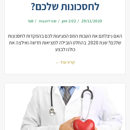
לחסכונות שלכם?
על
tuli
2:02 pm
29/11/2020
סגור לתגובות
האם
ניצלתם
את
הטבות
המס
האם ניצלתם את הטבות המס המגיעות לכם בהפקדות לחסכונות
המגיעות
לכם
שלכם? שנת 2020 בהחלט הובילה למציאות חדשה ואילצה את
בהפקדות
לחסכונות
שלכם?
כולנו לבצע
קרא עוד ←